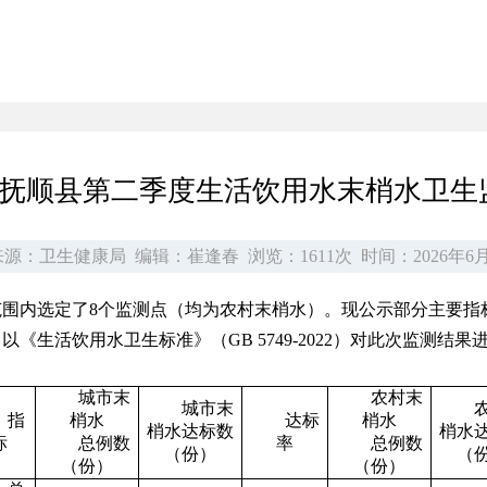
6年抚顺县第二季度生活饮用水末梢水卫生
源：卫生健康局
编辑：崔逢春
浏览：1611次
时间：2026年6月
围内选定了8个监测点（均为农村末梢水）。现公示部分主要指
生活饮用水卫生标准》（GB 5749-2022）对此次监测结果
城市末
农村末
城市末
指
梢水
达标
梢水
梢水达标数
梢水
标
总例数
率
总例数
（份）
（
（份）
（份）