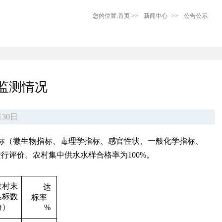
您的位置:
首页
>>
新闻中心
>>
公告公示
监测情况
30日
标（微生物指标、毒理学指标、感官性状、一般化学指标、
进行评价。农村集中供水水样合格率为100%。
农村末
达
达标数
标率
份）
%