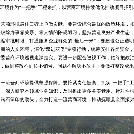
商环境作为“一把手”工程来抓，以营商环境持续优化推动项目招
造营商环境最佳口碑上争做贡献。要建设综合最优的政策环境，
决破除办事靠关系、靠人情的陈规陋习，坚持营造良好产业生态
缩审批时限，打通服务企业群众的“最后一米”；要建设公正透明
商的人文环境，深化“双进双促”专项行动，统筹安排各类资金
省委营商环境巡视走深走实。要进一步配合巡视工作，始终把政
制，做到整改不到位不销号、问题不解决不放手；要做好整改成果转
一流营商环境提供坚强保障。要拧紧责任链条，抓实“一把手”
领，深入研究本领域业务知识，及时推出更多务实管用、针对性
、踏石留印的劲头，全力打造一流营商环境，推动抚顺县全面振