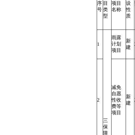
序
目
项目
设
号
类
名称
性
型
质
雨露
新
计划
1
建
项目
减免
自愿
新
2
性收
建
费等
项目
三
保
障