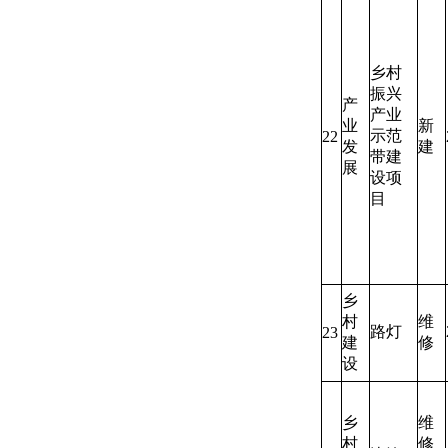
乡村
振兴
产
产业
业
新
示范
22
发
建
带建
展
设项
目
乡
村
维
路灯
23
建
修
设
乡
维
村
修