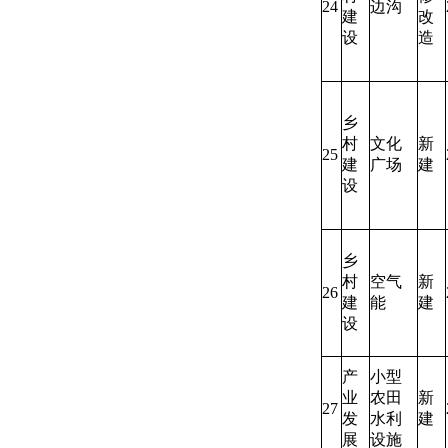
24
边沟
建
改
设
造
乡
村
文化
新
25
建
广场
建
设
乡
村
空气
新
26
建
能
建
设
产
小型
业
农田
新
27
发
水利
建
展
设施