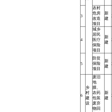
农村
危房
新
3
改造
建
项目
城乡
居民
新
4
医疗
建
保险
项目
防贫
新
保险
5
建
项目
废旧
地
乡
膜、
村
农药
新
6
建
包装
建
设
废弃
物回