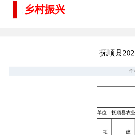
乡村振兴
抚顺县2
作
单位：抚顺县
项
建