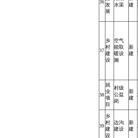
36
发
水渠
建
展
乡
空气
村
能取
新
37
建
暖设
建
设
施
就
村级
业
新
公益
38
项
建
岗
目
乡
村
边沟
新
39
建
建设
建
设