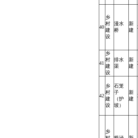
乡
村
漫水
新
40
建
桥
建
设
乡
村
排水
新
41
建
渠
建
设
乡
石笼
村
子
新
42
建
（护
建
设
坡）
乡
村
桥涵
新