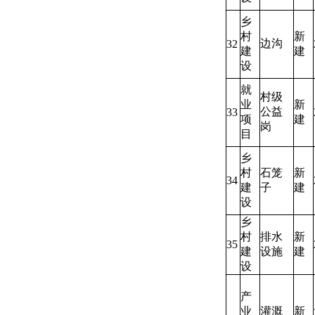
乡
村
新
边沟
32
建
建
设
就
村级
业
新
公益
33
项
建
岗
目
乡
村
石笼
新
34
建
子
建
设
乡
村
排水
新
35
建
设施
建
设
产
业
灌溉
新