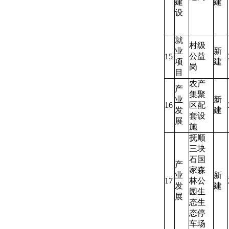
建
建
设
就
村级
业
新
公益
15
项
建
岗
目
农产
产
集聚
业
新
16
区配
发
建
套设
展
施
抚顺
三块
石国
产
家森
业
新
17
林公
发
建
园生
展
态生
态停
车场