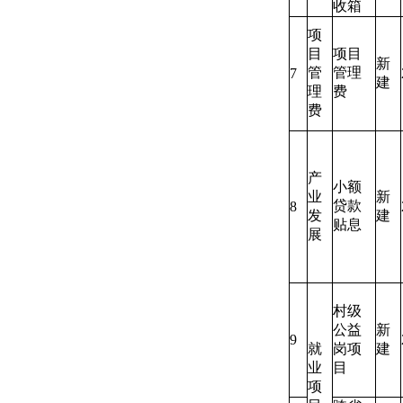
收箱
项
目
项目
新
管
管理
7
建
理
费
费
产
小额
业
新
贷款
8
发
建
贴息
展
村级
公益
新
9
就
岗项
建
业
目
项