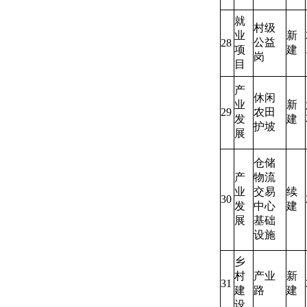
就
村级
业
新
公益
28
项
建
岗
目
产
休闲
业
新
29
农田
发
建
护坡
展
仓储
产
物流
业
交易
续
30
发
中心
建
展
基础
设施
乡
村
产业
新
31
建
路
建
设