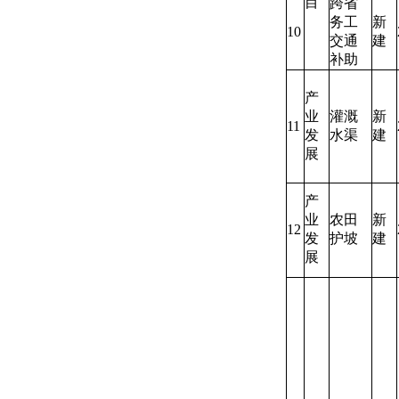
目
跨省
务工
新
10
交通
建
补助
产
业
灌溉
新
11
发
水渠
建
展
产
业
农田
新
12
发
护坡
建
展