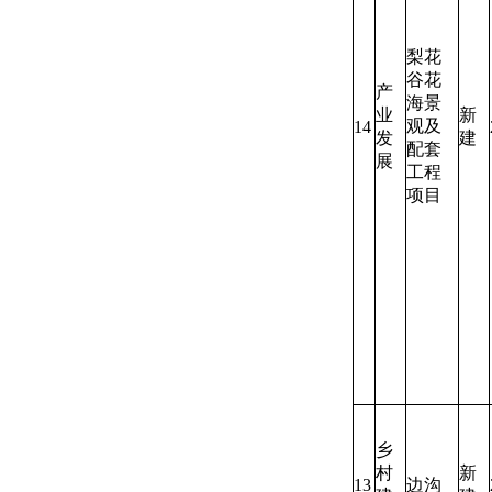
梨花
谷花
产
海景
业
新
观及
14
发
建
配套
展
工程
项目
乡
村
新
13
边沟