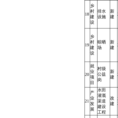
乡
村
排水
新
18
建
设施
建
设
乡
村
晾晒
新
19
建
场
建
设
就
村级
业
新
公益
20
项
建
岗
目
水田
产
灌溉
业
改
21
渠道
发
建
建设
展
工程