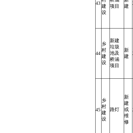
43
建
项目
建
设
新建
乡
垃圾
村
新
池及
44
建
建
桥涵
设
项目
新
乡
建
村
路灯
或
45
建
维
设
修