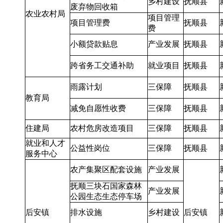
乡村建设
抚顺县
废弃物回收箱
农业农村局
项目管理
项目管理费
抚顺县
费
小额贷款贴息
产业发展
抚顺县
跨省务工交通补助
就业项目
抚顺县
雨露计划
三保障
抚顺县
教育局
减免自愿性收费
三保障
抚顺县
住建局
农村危房改造项目
三保障
抚顺县
就业和人才
公益性岗位
三保障
抚顺县
服务中心
农产集聚区配套设施
产业发展
抚顺三块石国家森林
产业发展
公园生态生态停车场
后安镇
排水设施
乡村建设
后安镇