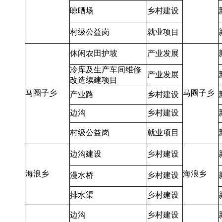
晾晒场
乡村建设
村级公益岗
就业项目
休闲农田护坡
产业发展
冷库及生产车间维修
产业发展
改造续建项目
马圈子乡
马圈子乡
产业路
乡村建设
边沟
乡村建设
村级公益岗
就业项目
边沟建设
乡村建设
海浪乡
海浪乡
漫水桥
乡村建设
排水渠
乡村建设
边沟
乡村建设