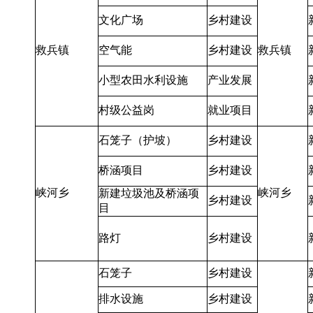
文化广场
乡村建设
救兵镇
空气能
乡村建设
救兵镇
小型农田水利设施
产业发展
村级公益岗
就业项目
石笼子（护坡）
乡村建设
桥涵项目
乡村建设
峡河乡
峡河乡
新建垃圾池及桥涵项
乡村建设
目
路灯
乡村建设
石笼子
乡村建设
排水设施
乡村建设